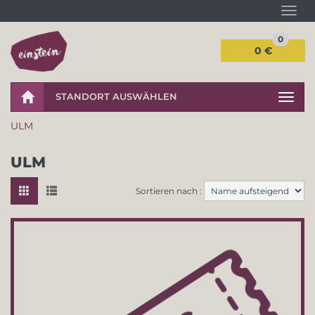
Navi
0
0 €
STANDORT AUSWÄHLEN
Navig
ULM
ULM
Sortieren nach :