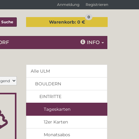
Anmeldung
Registrieren
0
Warenkorb:
0 €
Suche
ORF
INFO
Alle ULM
BOULDERN
EINTRITTE
Tageskarten
12er Karten
Monatsabos