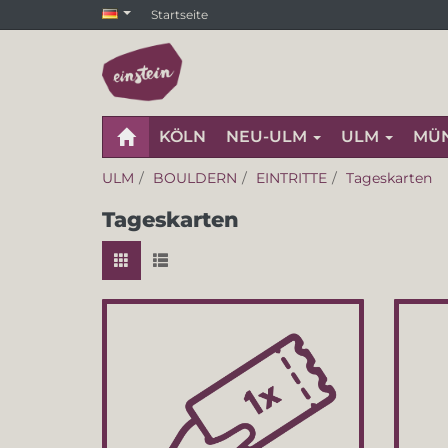
Startseite
KÖLN
NEU-ULM
ULM
MÜ
ULM
BOULDERN
EINTRITTE
Tageskarten
Tageskarten