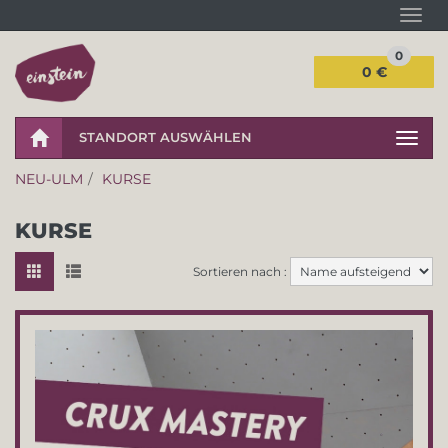
Navi
0
0 €
STANDORT AUSWÄHLEN
Navig
NEU-ULM
KURSE
KURSE
Sortieren nach :