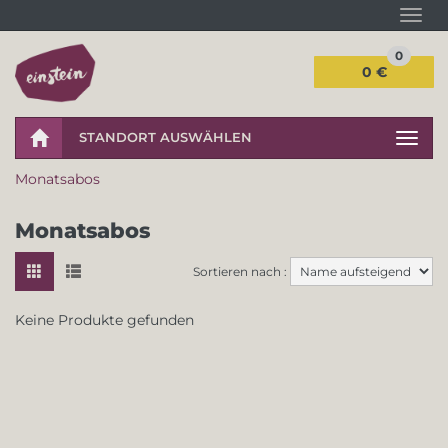
Navi
0
0 €
STANDORT AUSWÄHLEN
Navig
Monatsabos
Monatsabos
Sortieren nach :
Keine Produkte gefunden