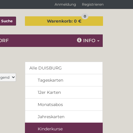
Anmeldung
Registrieren
0
Warenkorb:
0 €
Suche
ORF
INFO
Alle DUISBURG
Tageskarten
12er Karten
Monatsabos
Jahreskarten
Kinderkurse