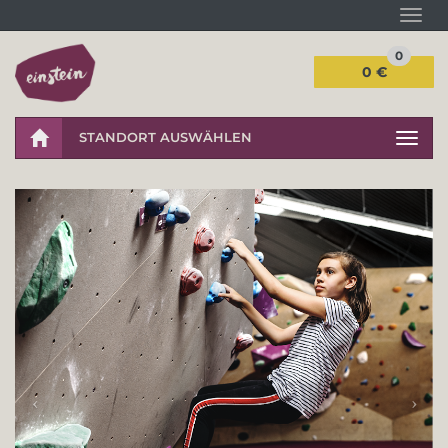
Navi
0
0 €
STANDORT AUSWÄHLEN
Navig