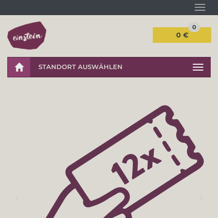
Navi
0
0 €
STANDORT AUSWÄHLEN
Navig