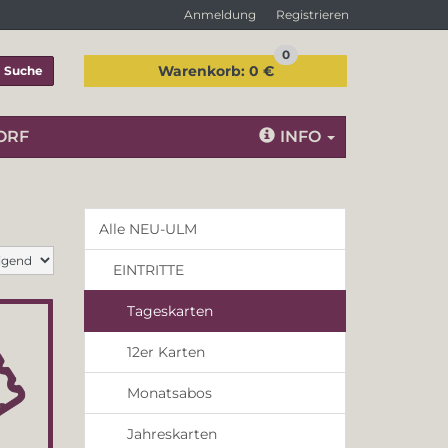
Anmeldung
Registrieren
0
Warenkorb:
0 €
Suche
ORF
INFO
Alle NEU-ULM
EINTRITTE
Tageskarten
12er Karten
Monatsabos
Jahreskarten