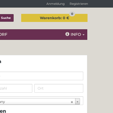
Anmeldung
Registrieren
0
Warenkorb:
0 €
Suche
ORF
INFO
n
any
nen