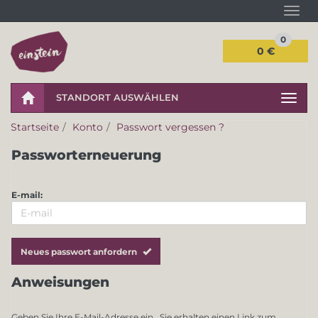
Navi
0
0 €
STANDORT AUSWÄHLEN
Navig
Startseite
Konto
Passwort vergessen ?
Passworterneuerung
E-mail:
Neues passwort anfordern
Anweisungen
Geben Sie Ihre E-Mail-Adresse ein . Sie erhalten einen Link zum